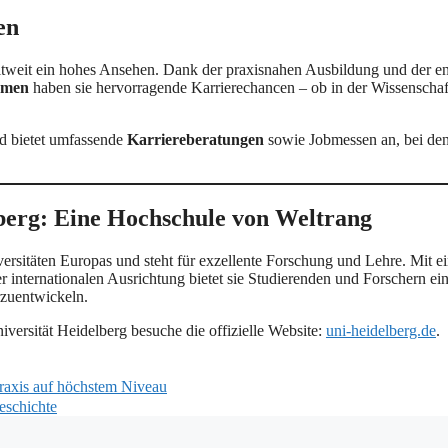
en
ltweit ein hohes Ansehen. Dank der praxisnahen Ausbildung und der e
hmen
haben sie hervorragende Karrierechancen – ob in der Wissenschaf
d bietet umfassende
Karriereberatungen
sowie Jobmessen an, bei de
lberg: Eine Hochschule von Weltrang
versitäten Europas und steht für exzellente Forschung und Lehre. Mit 
r internationalen Ausrichtung bietet sie Studierenden und Forschern ei
rzuentwickeln.
ersität Heidelberg besuche die offizielle Website:
uni-heidelberg.de
.
raxis auf höchstem Niveau
eschichte