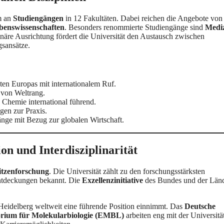
um an
Studiengängen
in 12 Fakultäten. Dabei reichen die Angebote von
benswissenschaften
. Besonders renommierte Studiengänge sind
Medi
linäre Ausrichtung fördert die Universität den Austausch zwischen
sansätze.
äten Europas mit internationalem Ruf.
 von Weltrang.
 Chemie international führend.
gen zur Praxis.
änge mit Bezug zur globalen Wirtschaft.
on und Interdisziplinarität
itzenforschung
. Die Universität zählt zu den forschungsstärksten
 Entdeckungen bekannt. Die
Exzellenzinitiative
des Bundes und der Län
 Heidelberg weltweit eine führende Position einnimmt. Das
Deutsche
rium für Molekularbiologie (EMBL)
arbeiten eng mit der Universitä