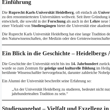
Einführung
Die
Ruprecht-Karls-Universität Heidelberg
, oft einfach als
Univer
zu den renommiertesten Universitäten weltweit. Seit ihrer Gründung 
entwickelt, die sowohl in der
Forschung
als auch in der
Lehre
neue M
einer Vielzahl von
Studiengängen
bietet die Universität eine akademi
Die Ruprecht Karls Universität Heidelberg hat eine lange Tradition d
den Naturwissenschaften, der Medizin oder den Geisteswissenschafte
Ein Blick in die Geschichte – Heidelbergs
Die Geschichte der Universität reicht bis ins
14. Jahrhundert
zurück,
wurde so zum Zentrum für
geistige und kulturelle Bildung
im Heilig
berühmte Wissenschaftler hervorgebracht, darunter zahlreiche Nobelpr
Ein Alumni der Universität beschreibt seine Erfahrung so:
„An der Universität Heidelberg zu studieren, bedeutet nicht nu
jahrhundertealten Tradition zu sein.“
Studienangebot – Vielfalt und Exzellenz in 