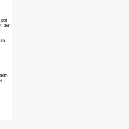
ngen
t, der
nen
einem
ne