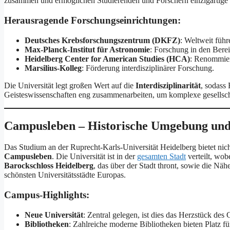
zusammen und ermöglichen Studierenden und Forschern einzigartige 
Herausragende Forschungseinrichtungen:
Deutsches Krebsforschungszentrum (DKFZ)
: Weltweit füh
Max-Planck-Institut für Astronomie
: Forschung in den Bere
Heidelberg Center for American Studies (HCA)
: Renommier
Marsilius-Kolleg
: Förderung interdisziplinärer Forschung.
Die Universität legt großen Wert auf die
Interdisziplinarität
, sodass
Geisteswissenschaften eng zusammenarbeiten, um komplexe gesellscha
Campusleben – Historische Umgebung un
Das Studium an der Ruprecht-Karls-Universität Heidelberg bietet nic
Campusleben
. Die Universität ist in der
gesamten Stadt
verteilt, wob
Barockschloss Heidelberg
, das über der Stadt thront, sowie die Nä
schönsten Universitätsstädte Europas.
Campus-Highlights:
Neue Universität
: Zentral gelegen, ist dies das Herzstück des
Bibliotheken
: Zahlreiche moderne Bibliotheken bieten Platz f