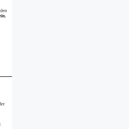
 den
zin
,
der
t