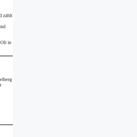
d zählt
und
 Ob in
delberg
t