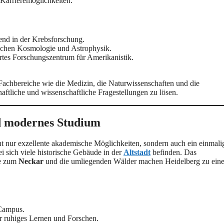
Karrieremöglichkeiten.
rend in der Krebsforschung.
ichen Kosmologie und Astrophysik.
tes Forschungszentrum für Amerikanistik.
 Fachbereiche wie die Medizin, die Naturwissenschaften und die
ftliche und wissenschaftliche Fragestellungen zu lösen.
d modernes Studium
ht nur exzellente akademische Möglichkeiten, sondern auch ein einmali
ei sich viele historische Gebäude in der
Altstadt
befinden. Das
he zum
Neckar
und die umliegenden Wälder machen Heidelberg zu eine
 Campus.
ür ruhiges Lernen und Forschen.