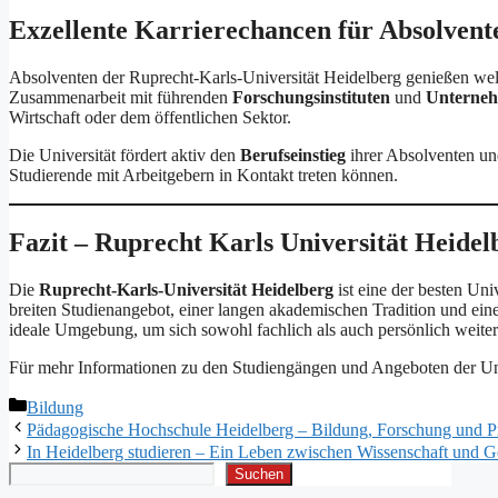
Exzellente Karrierechancen für Absolvent
Absolventen der Ruprecht-Karls-Universität Heidelberg genießen we
Zusammenarbeit mit führenden
Forschungsinstituten
und
Unterne
Wirtschaft oder dem öffentlichen Sektor.
Die Universität fördert aktiv den
Berufseinstieg
ihrer Absolventen un
Studierende mit Arbeitgebern in Kontakt treten können.
Fazit – Ruprecht Karls Universität Heide
Die
Ruprecht-Karls-Universität Heidelberg
ist eine der besten Uni
breiten Studienangebot, einer langen akademischen Tradition und eine
ideale Umgebung, um sich sowohl fachlich als auch persönlich weite
Für mehr Informationen zu den Studiengängen und Angeboten der Univ
Kategorien
Bildung
Pädagogische Hochschule Heidelberg – Bildung, Forschung und P
In Heidelberg studieren – Ein Leben zwischen Wissenschaft und G
Suchen
Suchen