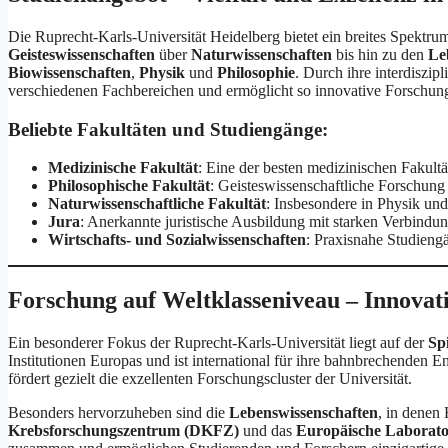
Die Ruprecht-Karls-Universität Heidelberg bietet ein breites Spektr
Geisteswissenschaften
über
Naturwissenschaften
bis hin zu den
Le
Biowissenschaften
,
Physik
und
Philosophie
. Durch ihre interdiszip
verschiedenen Fachbereichen und ermöglicht so innovative Forschung
Beliebte Fakultäten und Studiengänge:
Medizinische Fakultät
: Eine der besten medizinischen Fakult
Philosophische Fakultät
: Geisteswissenschaftliche Forschung
Naturwissenschaftliche Fakultät
: Insbesondere in Physik und
Jura
: Anerkannte juristische Ausbildung mit starken Verbindun
Wirtschafts- und Sozialwissenschaften
: Praxisnahe Studieng
Forschung auf Weltklasseniveau – Innovati
Ein besonderer Fokus der Ruprecht-Karls-Universität liegt auf der
Sp
Institutionen Europas und ist international für ihre bahnbrechenden
fördert gezielt die exzellenten Forschungscluster der Universität.
Besonders hervorzuheben sind die
Lebenswissenschaften
, in denen
Krebsforschungszentrum (DKFZ)
und das
Europäische Laborato