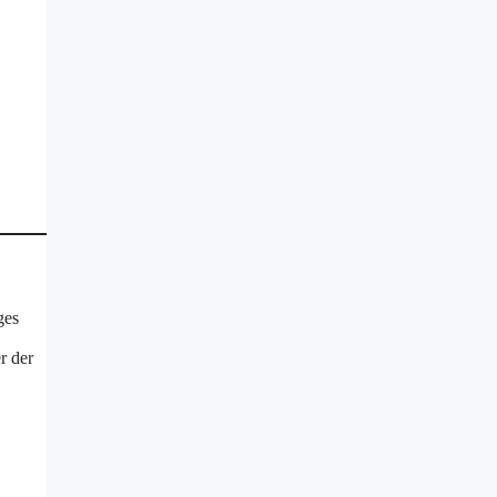
ges
r der