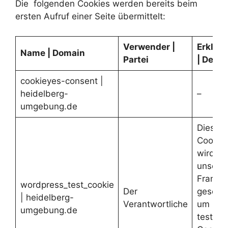
Die folgenden Cookies werden bereits beim
ersten Aufruf einer Seite übermittelt:
Verwender |
Erklär
Name | Domain
Partei
| Detail
cookieyes-consent |
heidelberg-
–
umgebung.de
Dieses
Cookie
wird vo
unsere
Framew
wordpress_test_cookie
Der
gesetzt
| heidelberg-
Verantwortliche
um zu
umgebung.de
testen,