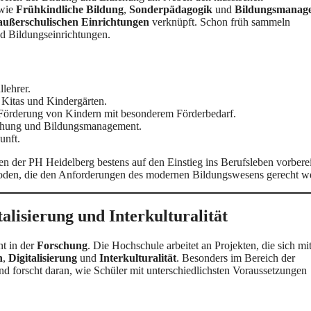
 wie
Frühkindliche Bildung
,
Sonderpädagogik
und
Bildungsmanag
außerschulischen Einrichtungen
verknüpft. Schon früh sammeln
nd Bildungseinrichtungen.
lehrer.
 Kitas und Kindergärten.
d Förderung von Kindern mit besonderem Förderbedarf.
schung und Bildungsmanagement.
unft.
n der PH Heidelberg bestens auf den Einstieg ins Berufsleben vorberei
hoden, die den Anforderungen des modernen Bildungswesens gerecht w
alisierung und Interkulturalität
t in der
Forschung
. Die Hochschule arbeitet an Projekten, die sich mi
n
,
Digitalisierung
und
Interkulturalität
. Besonders im Bereich der
 forscht daran, wie Schüler mit unterschiedlichsten Voraussetzungen