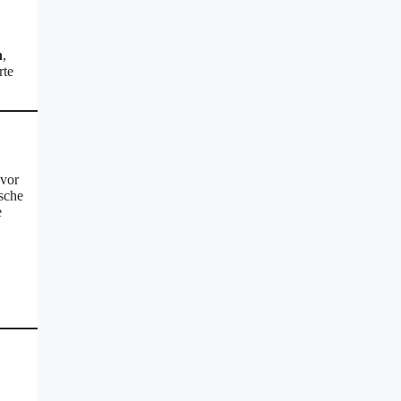
n
,
rte
 vor
ische
e