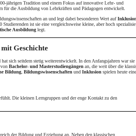
100-jährigen Tradition und einem Fokus auf innovative Lehr- und
 für die Ausbildung von Lehrkräften und Pädagogen entwickelt.
ldungswissenschaften an und legt dabei besonderen Wert auf
Inklusio
 Studierenden ist sie eine vergleichsweise kleine, aber hoch spezialisie
tische Ausbildung
legt.
 mit Geschichte
hat sich seitdem stetig weiterentwickelt. In den Anfangsjahren war sie
l von
Bachelor- und Masterstudiengängen
an, die weit über die klass
he Bildung
,
Bildungswissenschaften
und
Inklusion
spielen heute ein
fühlt. Die kleinen Lerngruppen und der enge Kontakt zu den
eich der Bildung und Erziehung an. Neben den klassischen