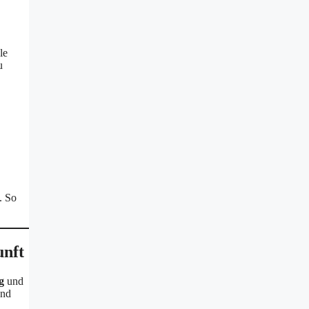
le
u
. So
unft
g
und
und