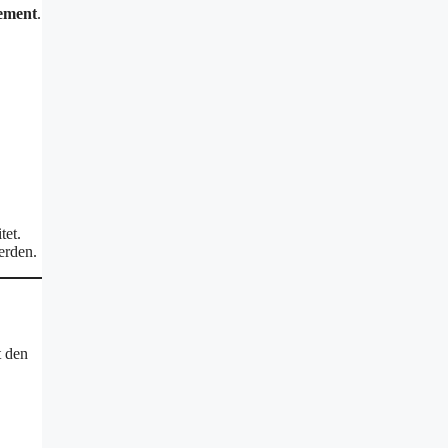
ement
.
tet.
erden.
t den