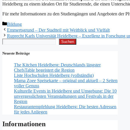
Heidelberg zu einem idealen Ort für Studierende, die einen Untersch
Für mehr Informationen zu den Studiengängen und Angeboten der PH 
Kategorien
Bildung
Emmertsgrund – Der Stadtteil mit Weitblick und Vielfalt
Ruprecht Karls Universität Heidelberg – Exzellenz in Forschung u
Suchen
Suchen
Neueste Beiträge
The Kitchen Heidelberg: Deutschlands längster
ChefsTable begeistert die Region
Liste Hochschulen Heidelberg (vollständig)
Mama Zoee Speisekarte – original und aktuell – 2 Seiten
voller Genuss
Kulturelle Events in Heidelberg und Umgebung: Die 10
unvergesslichsten Veranstaltungen und Festivals in der
Region
Restaurantempfehlung Heidelberg: Die besten Adressen
für jedes Anliegen
Informationen