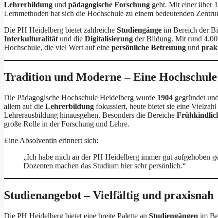
Lehrerbildung
und
pädagogische Forschung
geht. Mit einer über 
Lernmethoden hat sich die Hochschule zu einem bedeutenden Zentrum
Die PH Heidelberg bietet zahlreiche
Studiengänge
im Bereich der Bi
Interkulturalität
und die
Digitalisierung
der Bildung. Mit rund 4.000
Hochschule, die viel Wert auf eine
persönliche Betreuung
und
prak
Tradition und Moderne – Eine Hochschule
Die Pädagogische Hochschule Heidelberg wurde
1904
gegründet und 
allem auf die
Lehrerbildung
fokussiert, heute bietet sie eine Vielzah
Lehrerausbildung hinausgehen. Besonders die Bereiche
Frühkindlic
große Rolle in der Forschung und Lehre.
Eine Absolventin erinnert sich:
„Ich habe mich an der PH Heidelberg immer gut aufgehoben ge
Dozenten machen das Studium hier sehr persönlich.“
Studienangebot – Vielfältig und praxisnah
Die PH Heidelberg bietet eine breite Palette an
Studiengängen
im Ber