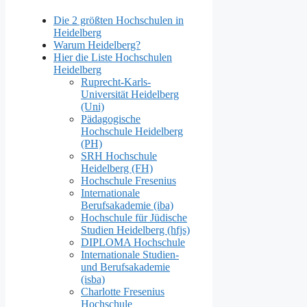
Die 2 größten Hochschulen in
Heidelberg
Warum Heidelberg?
Hier die Liste Hochschulen
Heidelberg
Ruprecht-Karls-
Universität Heidelberg
(Uni)
Pädagogische
Hochschule Heidelberg
(PH)
SRH Hochschule
Heidelberg (FH)
Hochschule Fresenius
Internationale
Berufsakademie (iba)
Hochschule für Jüdische
Studien Heidelberg (hfjs)
DIPLOMA Hochschule
Internationale Studien-
und Berufsakademie
(isba)
Charlotte Fresenius
Hochschule