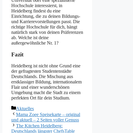
Universität oder eine spezialisierte
Hochschule interessierst, in
Heidelberg findest du eine
Einrichtung, die zu deinen Bildungs-
und Karrierevorstellungen passt. Die
richtige Hochschule für dich, hängt
natürlich stark von deinen Präferenzen
ab. Welche ist deine
außergewöhnliche Nr. 1?
Fazit
Heidelberg ist nicht ohne Grund eine
der gefragtesten Studentenstädte
Deutschlands. Die Mischung aus
erstklassiger Bildung, internationalem
Flair und einer wunderschönen
Umgebung macht die Stadt zu einem
perfekten Ort für dein Studium.
Kategorien
Aktuelles
Mama Zoee Speisekarte – original
und aktuell – 2 Seiten voller Genuss
The Kitchen Heidelberg:
Deutschlands längster ChefsTable